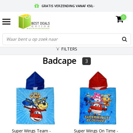
GRATIS VERZENDING VANAF €50,-
0
VOOR 17:00 BESTELD, MORGEN IN HUIS
GRATIS RETOURNEREN EN 30 DAGEN BEDENKTIJD
FILTERS
Badcape
3
Super Wings Team -
Super Wings On Time -