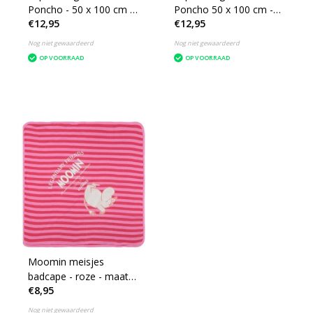
Poncho - 50 x 100 cm -
Poncho 50 x 100 cm -
€12,95
€12,95
Blauw
Rood
Nog niet gewaardeerd
Nog niet gewaardeerd
OP VOORRAAD
OP VOORRAAD
Moomin meisjes
badcape - roze - maat
€8,95
75 cm
Nog niet gewaardeerd