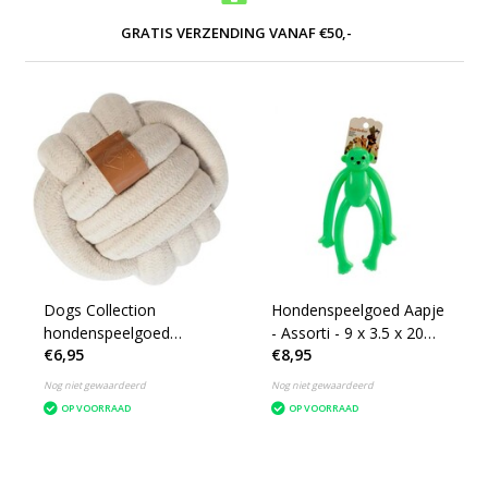
GRATIS VERZENDING VANAF €50,-
Dogs Collection
Hondenspeelgoed Aapje
hondenspeelgoed
- Assorti - 9 x 3.5 x 20
€6,95
€8,95
knoopbal crème 10 cm
cm
Nog niet gewaardeerd
Nog niet gewaardeerd
OP VOORRAAD
OP VOORRAAD