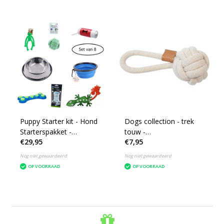
Puppy Starter kit - Hond
Dogs collection - trek
Starterspakket -
touw -
€29,95
€7,95
Speelgoed, waterbak,
hondenspeelgoed - 33
voerbak, poepzakjes
cm
Nog niet gewaardeerd
Nog niet gewaardeerd
OP VOORRAAD
OP VOORRAAD