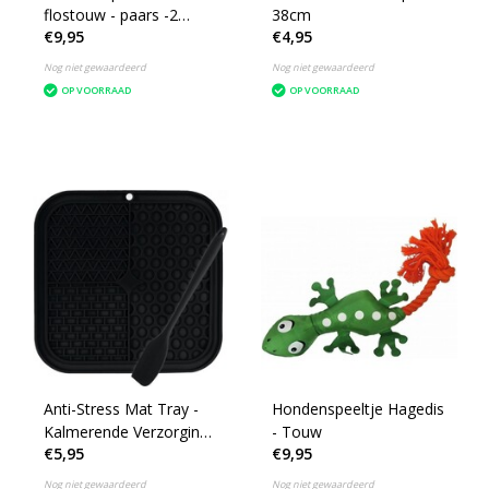
flostouw - paars -2
38cm
€9,95
€4,95
stuks
Nog niet gewaardeerd
Nog niet gewaardeerd
OP VOORRAAD
OP VOORRAAD
Anti-Stress Mat Tray -
Hondenspeeltje Hagedis
Kalmerende Verzorging
- Touw
€5,95
€9,95
voor Huisdieren
Nog niet gewaardeerd
Nog niet gewaardeerd