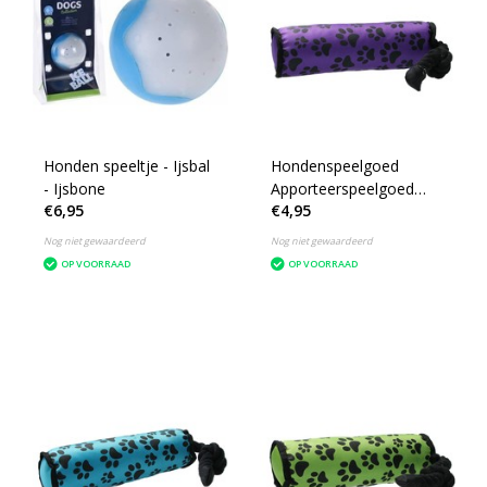
Honden speeltje - Ijsbal
Hondenspeelgoed
- Ijsbone
Apporteerspeelgoed
€6,95
€4,95
Paars
Nog niet gewaardeerd
Nog niet gewaardeerd
OP VOORRAAD
OP VOORRAAD