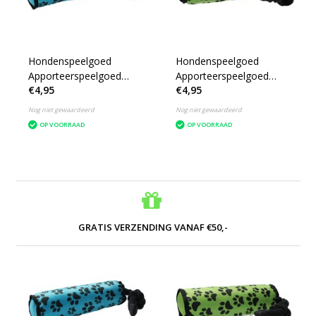
Hondenspeelgoed
Hondenspeelgoed
Apporteerspeelgoed
Apporteerspeelgoed
€4,95
€4,95
Blauw
Groen
Nog niet gewaardeerd
Nog niet gewaardeerd
OP VOORRAAD
OP VOORRAAD
GRATIS VERZENDING VANAF €50,-