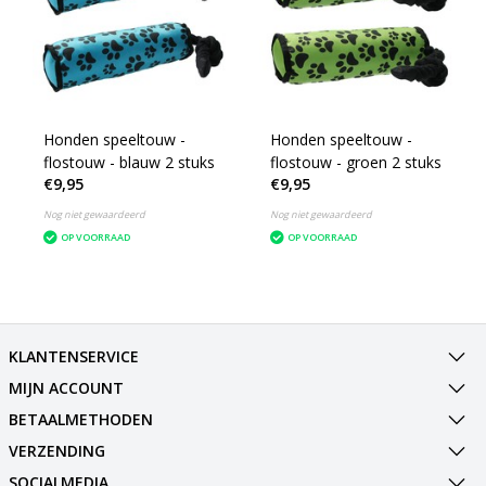
Honden speeltouw -
Honden speeltouw -
flostouw - blauw 2 stuks
flostouw - groen 2 stuks
€9,95
€9,95
Nog niet gewaardeerd
Nog niet gewaardeerd
OP VOORRAAD
OP VOORRAAD
KLANTENSERVICE
MIJN ACCOUNT
BETAALMETHODEN
VERZENDING
SOCIALMEDIA