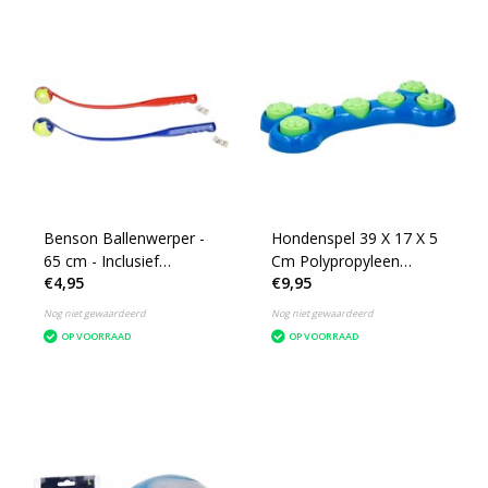
Benson Ballenwerper -
Hondenspel 39 X 17 X 5
65 cm - Inclusief
Cm Polypropyleen
€4,95
€9,95
Tennisbal - per stuk
Blauw/groen
Nog niet gewaardeerd
Nog niet gewaardeerd
OP VOORRAAD
OP VOORRAAD