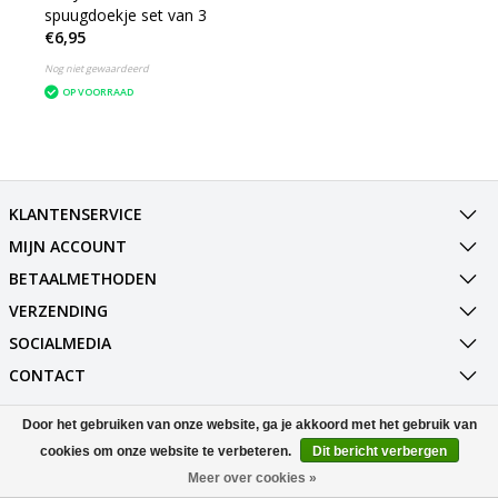
spuugdoekje set van 3
€6,95
Nog niet gewaardeerd
OP VOORRAAD
KLANTENSERVICE
MIJN ACCOUNT
BETAALMETHODEN
VERZENDING
SOCIALMEDIA
CONTACT
Door het gebruiken van onze website, ga je akkoord met het gebruik van
© Copyright 2026 Best Deals Online BV Powered by
Lightspeed
cookies om onze website te verbeteren.
Dit bericht verbergen
All rights reserved by
InStijl Media
Meer over cookies »