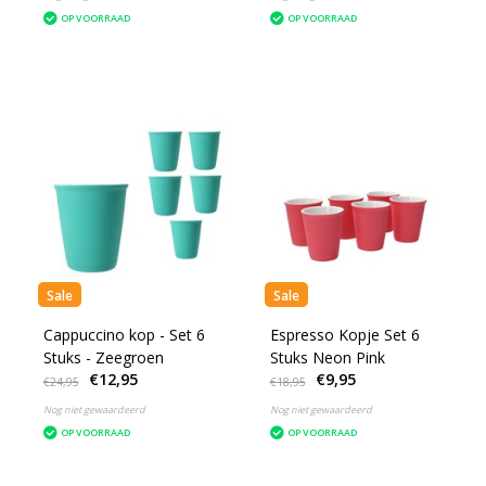
OP VOORRAAD
OP VOORRAAD
Sale
Sale
Cappuccino kop - Set 6
Espresso Kopje Set 6
Stuks - Zeegroen
Stuks Neon Pink
€12,95
€9,95
€24,95
€18,95
Nog niet gewaardeerd
Nog niet gewaardeerd
OP VOORRAAD
OP VOORRAAD