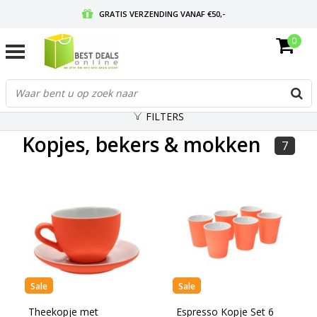
GRATIS VERZENDING VANAF €50,-
0
VOOR 17:00 BESTELD, MORGEN IN HUIS
GRATIS RETOURNEREN EN 30 DAGEN BEDENKTIJD
FILTERS
Kopjes, bekers & mokken
7
Sale
Sale
Theekopje met
Espresso Kopje Set 6