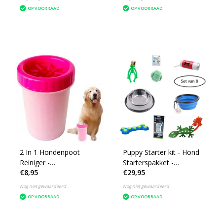
3/4 inch
- katten poten - Assorti
OP VOORRAAD
OP VOORRAAD
2 In 1 Hondenpoot
Puppy Starter kit - Hond
Reiniger -
Starterspakket -
€8,95
€29,95
Hondenborstel - Borstel
Speelgoed, waterbak,
- Hondenverzorging -
voerbak, poepzakjes
Nog niet gewaardeerd
Nog niet gewaardeerd
Verzorging Hond -
OP VOORRAAD
OP VOORRAAD
Honden Wassen -
Schoonmaak Borstel