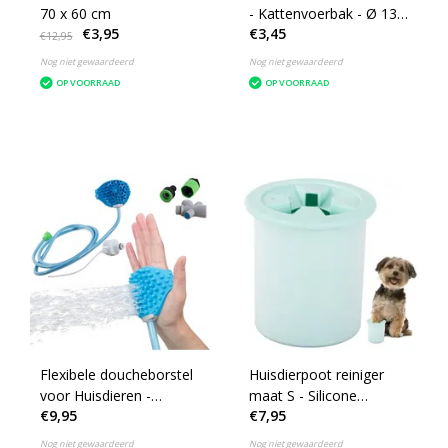
70 x 60 cm
- Kattenvoerbak - Ø 13
€3,95
€3,45
cm - Opvouwbaar -
€12,95
Roze
Nog niet gewaardeerd
Nog niet gewaardeerd
OP VOORRAAD
OP VOORRAAD
Flexibele doucheborstel
Huisdierpoot reiniger
voor Huisdieren -
maat S - Silicone
€9,95
€7,95
Massageborstel - Slang
borstels - Verzorging
160cm - Hond - 18mm
Hond - Honden Wassen
Nog niet gewaardeerd
Nog niet gewaardeerd