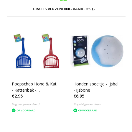
GRATIS VERZENDING VANAF €50,-
Poepschep Hond & Kat
Honden speeltje - Ijsbal
- Kattenbak -
- Ijsbone
€2,95
€6,95
Hondenpoep
Nog niet gewaardeerd
Nog niet gewaardeerd
OP VOORRAAD
OP VOORRAAD