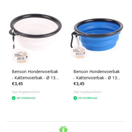
Benson Hondenvoerbak
Benson Hondenvoerbak
- Kattenvoerbak - Ø 13
- Kattenvoerbak - Ø 13
€3,45
€3,45
cm - Opvouwbaar - Wit
cm - Opbouwbaar -
Blauw
Nog niet gewaardeerd
Nog niet gewaardeerd
OP VOORRAAD
OP VOORRAAD