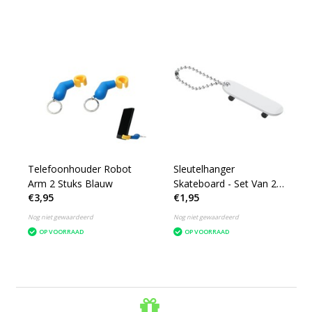
Telefoonhouder Robot
Sleutelhanger
Arm 2 Stuks Blauw
Skateboard - Set Van 2 -
€3,95
€1,95
Wit
Nog niet gewaardeerd
Nog niet gewaardeerd
OP VOORRAAD
OP VOORRAAD