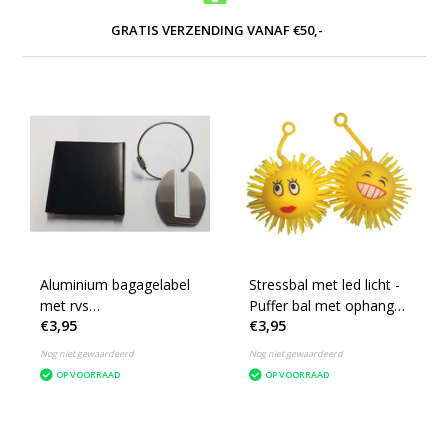
GRATIS VERZENDING VANAF €50,-
Aluminium bagagelabel
Stressbal met led licht -
met rvs
Puffer bal met ophang
€3,95
€3,95
bevestigingskoord - Set
oog - Stress bal -
van 2
Sleutelhanger
Nog niet gewaardeerd
Nog niet gewaardeerd
OP VOORRAAD
OP VOORRAAD