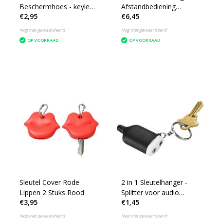
Beschermhoes - keyless
Afstandbediening
€2,95
€6,45
entry beschermhoes -
Universeel
14x10CM
Nog niet gewaardeerd
Nog niet gewaardeerd
OP VOORRAAD
OP VOORRAAD
Sleutel Cover Rode
2 in 1 Sleutelhanger -
Lippen 2 Stuks Rood
Splitter voor audio
€3,95
€1,45
oordopjes - Stylus -
Zwart
Nog niet gewaardeerd
Nog niet gewaardeerd