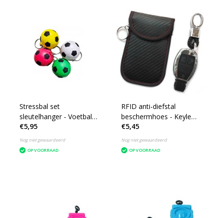
Stressbal set
RFID anti-diefstal
sleutelhanger - Voetbal -
beschermhoes - Keyless
€5,95
€5,45
4 stuks
entry blocker- 2st.
Nog niet gewaardeerd
Nog niet gewaardeerd
OP VOORRAAD
OP VOORRAAD