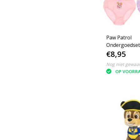
Paw Patrol
Ondergoedset -
€8,95
110/116
Nog niet gewaa
OP VOORR