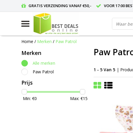
GRATIS VERZENDING VANAF €50,-
VOOR 17:00 BE
Home
/
Merken
/
Paw Patrol
Paw Patro
Merken
Alle merken
1 - 5 Van 5
| Produ
Paw Patrol
Prijs
Min: €
0
Max: €
15