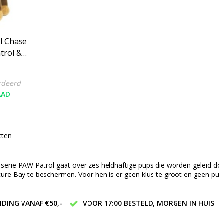
el Chase
trol &
rdeerd
AAD
cten
. serie PAW Patrol gaat over zes heldhaftige pups die worden geleid
re Bay te beschermen. Voor hen is er geen klus te groot en geen pup
DING VANAF €50,-
VOOR 17:00 BESTELD, MORGEN IN HUIS