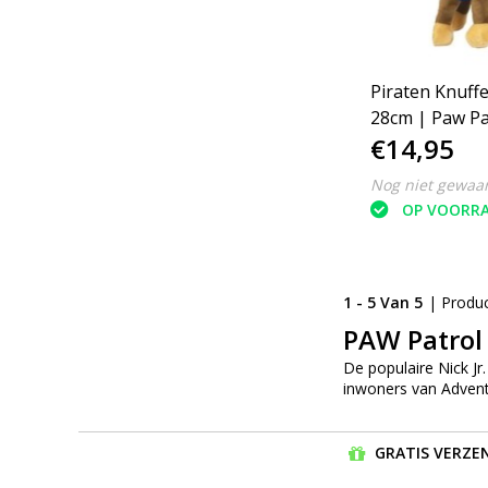
Piraten Knuff
28cm | Paw Pa
€14,95
Friends
Nog niet gewaa
OP VOORR
1 - 5 Van 5
| Produ
PAW Patrol
De populaire Nick Jr
inwoners van Adventu
GRATIS VERZEN