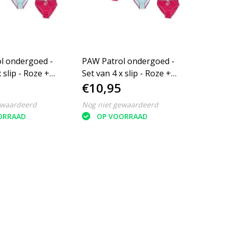
l ondergoed -
PAW Patrol ondergoed -
 slip - Roze +
Set van 4 x slip - Roze +
€10,95
 - Maat
lichtblauw - Maat 98/104
ewaardeerd
Nog niet gewaardeerd
ORRAAD
OP VOORRAAD