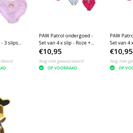
PAW Patrol ondergoed -
PAW Patro
 3 slips
Set van 4 x slip - Roze +
Set van 4 x
€10,95
€10,95
lichtblauw - Maat
lichtblauw
122/128
110/116
rdeerd
Nog niet gewaardeerd
Nog niet g
AAD
OP VOORRAAD
OP VO