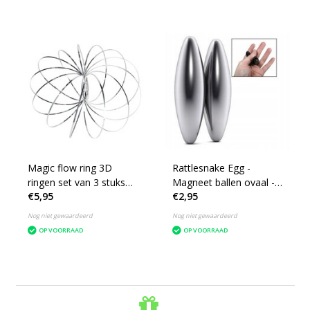
Magic flow ring 3D
Rattlesnake Egg -
ringen set van 3 stuks
Magneet ballen ovaal -
€5,95
€2,95
13cm
Magneten - Fidget
Nog niet gewaardeerd
Nog niet gewaardeerd
OP VOORRAAD
OP VOORRAAD