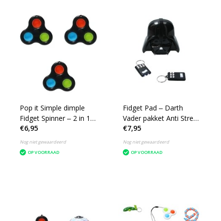
Pop it Simple dimple
Fidget Pad ‒ Darth
Fidget Spinner ‒ 2 in 1
Vader pakket Anti Stress
€6,95
€7,95
set 3 stuks ‒ Rage 2021
‒ 3 delige Bewaarbox
Zwart
Nog niet gewaardeerd
Nog niet gewaardeerd
OP VOORRAAD
OP VOORRAAD