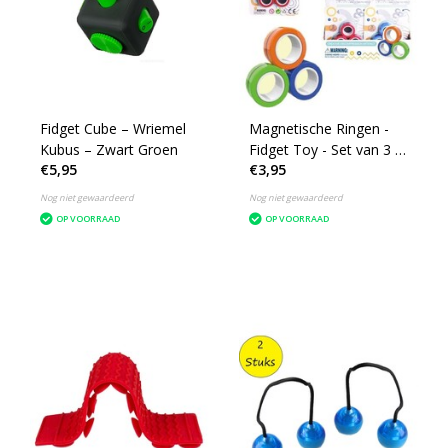
Fidget Cube – Wriemel
Magnetische Ringen -
Kubus – Zwart Groen
Fidget Toy - Set van 3 -
€5,95
€3,95
Kleur assorti geleverd
Nog niet gewaardeerd
Nog niet gewaardeerd
OP VOORRAAD
OP VOORRAAD