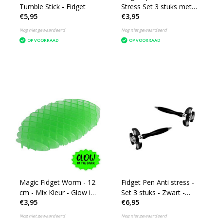
Tumble Stick - Fidget
Stress Set 3 stuks met
€5,95
€3,95
flessen opener zwart
Nog niet gewaardeerd
Nog niet gewaardeerd
OP VOORRAAD
OP VOORRAAD
Magic Fidget Worm - 12
Fidget Pen Anti stress -
cm - Mix Kleur - Glow in
Set 3 stuks - Zwart -
€3,95
€6,95
the dark - Bekend van
Spinner
o.a. TikTok
Nog niet gewaardeerd
Nog niet gewaardeerd