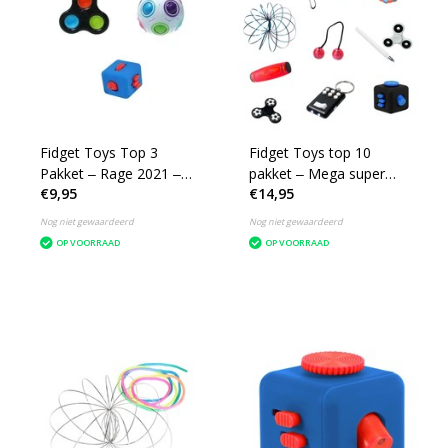
Fidget Toys Top 3
Fidget Toys top 10
Pakket ‒ Rage 2021 ‒
pakket ‒ Mega super
€9,95
€14,95
Pop It, Cube, Puzzel
pack 2021 ‒ Anti Stress
Nog niet gewaardeerd
Nog niet gewaardeerd
OP VOORRAAD
OP VOORRAAD