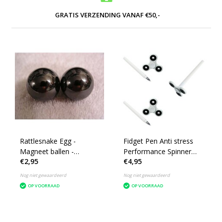
GRATIS VERZENDING VANAF €50,-
Rattlesnake Egg -
Fidget Pen Anti stress
Magneet ballen -
Performance Spinner
€2,95
€4,95
Magneten - Fidget
set 3 stuks ‒ 2 in 1 Rage
2021 Wit
Nog niet gewaardeerd
Nog niet gewaardeerd
OP VOORRAAD
OP VOORRAAD