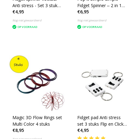
Anti stress - Set 3 stuks
Fidget Spinner ‒ 2 in 1
€4,95
€6,95
- Meerdere kleuren
set 3 stuks ‒ Rage 2021
Wit
Nog niet gewaardeerd
Nog niet gewaardeerd
OP VOORRAAD
OP VOORRAAD
Magic 3D Flow Rings set
Fidget pad Anti stress
Multi Color 4 stuks
set 3 stuks Flip en Click
€8,95
€4,95
Keylight Wit-Zwart
Nog niet gewaardeerd