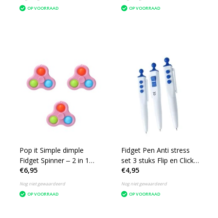
OP VOORRAAD
OP VOORRAAD
Pop it Simple dimple
Fidget Pen Anti stress
Fidget Spinner ‒ 2 in 1
set 3 stuks Flip en Click
€6,95
€4,95
set 3 stuks ‒ Rage 2021
Pen Wit-Blauw
Roze
Nog niet gewaardeerd
Nog niet gewaardeerd
OP VOORRAAD
OP VOORRAAD