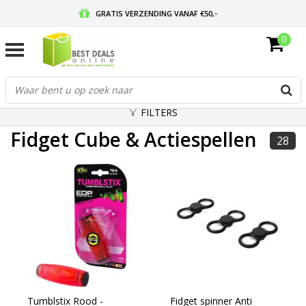
GRATIS VERZENDING VANAF €50,-
0
VOOR 17:00 BESTELD, MORGEN IN HUIS
GRATIS RETOURNEREN EN 30 DAGEN BEDENKTIJD
FILTERS
Fidget Cube & Actiespellen
28
Tumblstix Rood -
Fidget spinner Anti