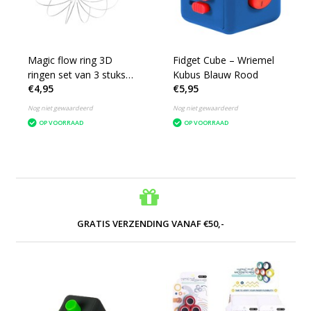
Magic flow ring 3D
Fidget Cube – Wriemel
ringen set van 3 stuks
Kubus Blauw Rood
€4,95
€5,95
6cm
Nog niet gewaardeerd
Nog niet gewaardeerd
OP VOORRAAD
OP VOORRAAD
GRATIS VERZENDING VANAF €50,-