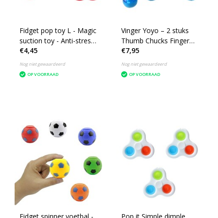
Fidget pop toy L - Magic
Vinger Yoyo – 2 stuks
suction toy - Anti-stress
Thumb Chucks Finger
€4,45
€7,95
- Kleur assorti geleverd
jojo – Inclusief Lichtjes
– Vingeroefeningen
Nog niet gewaardeerd
Nog niet gewaardeerd
Zenuwtikken Controle –
OP VOORRAAD
OP VOORRAAD
Blauw
Fidget spinner voetbal -
Pop it Simple dimple