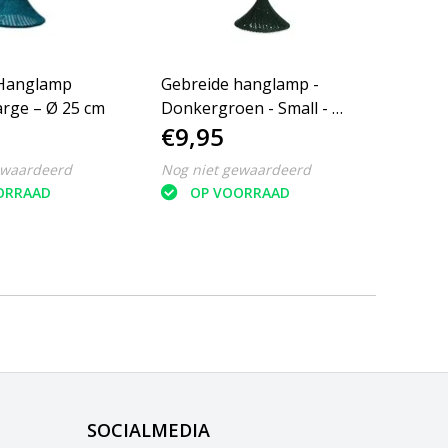
 Hanglamp
Gebreide hanglamp -
Petrol – Large – Ø 25 cm
Donkergroen - Small - Ø
€9,95
15 cm
ewaardeerd
Nog niet gewaardeerd
ORRAAD
OP VOORRAAD
SOCIALMEDIA