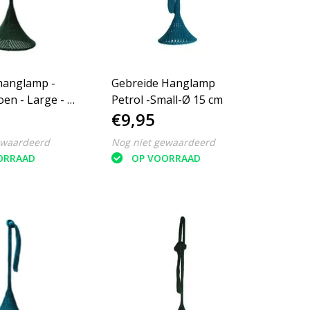
hanglamp -
Gebreide Hanglamp
en - Large - Ø
Petrol -Small-Ø 15 cm
€9,95
ewaardeerd
Nog niet gewaardeerd
ORRAAD
OP VOORRAAD