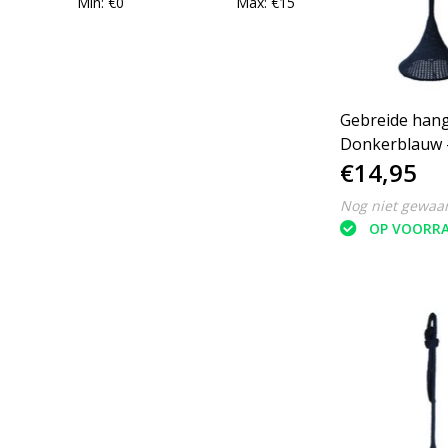
Min: €
0
Max: €
15
Gebreide hang
Donkerblauw -
€14,95
25 cm
Nog niet gewaa
OP VOORR