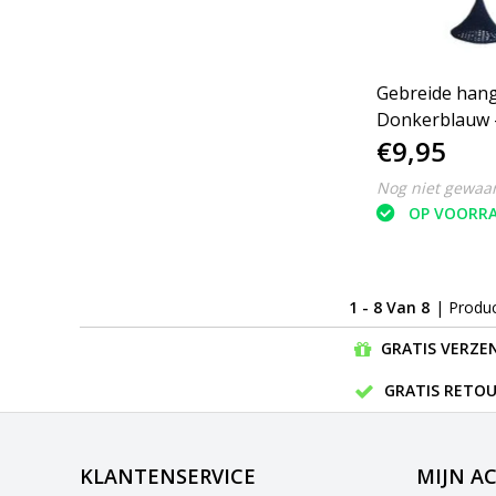
Gebreide hang
Donkerblauw -
€9,95
15 cm
Nog niet gewaa
OP VOORR
1 - 8 Van 8
| Produ
GRATIS VERZEN
GRATIS RETOU
KLANTENSERVICE
MIJN A