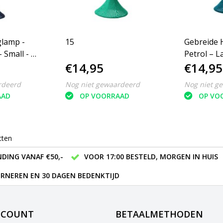
lamp -
15
Gebreide
 Small - Ø
€14,95
€14,95
rdeerd
Nog niet gewaardeerd
Nog niet g
AAD
OP VOORRAAD
OP VO
cten
DING VANAF €50,-
VOOR 17:00 BESTELD, MORGEN IN HUIS
RNEREN EN 30 DAGEN BEDENKTIJD
CCOUNT
BETAALMETHODEN