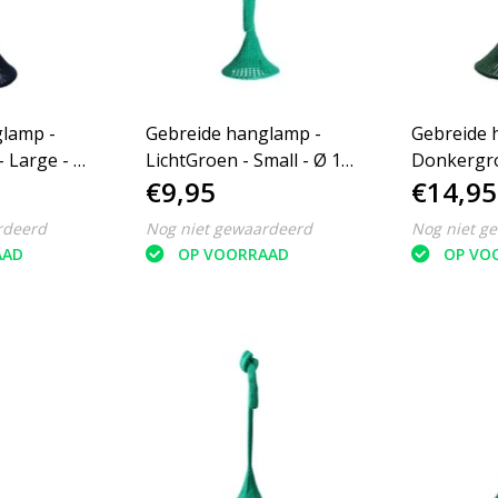
lamp -
Gebreide hanglamp -
Gebreide 
 Large - Ø
LichtGroen - Small - Ø 15
Donkergro
€9,95
€14,95
cm
25 cm
rdeerd
Nog niet gewaardeerd
Nog niet g
AAD
OP VOORRAAD
OP VO