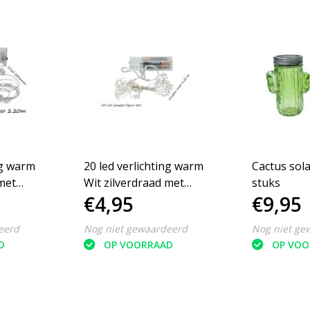
ng warm
20 led verlichting warm
Cactus sola
met
Wit zilverdraad met
stuks
€4,95
€9,95
0m
Sterren ‒ 2.20m
eerd
Nog niet gewaardeerd
Nog niet ge
D
OP VOORRAAD
OP VOO