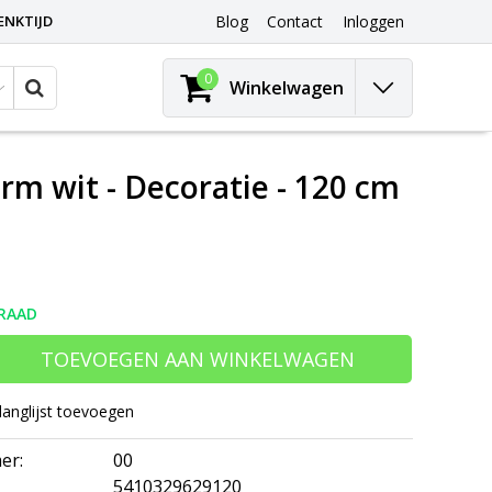
ENKTIJD
Blog
Contact
Inloggen
0
Winkelwagen
arm wit - Decoratie - 120 cm
RAAD
TOEVOEGEN AAN WINKELWAGEN
langlijst toevoegen
er:
00
5410329629120