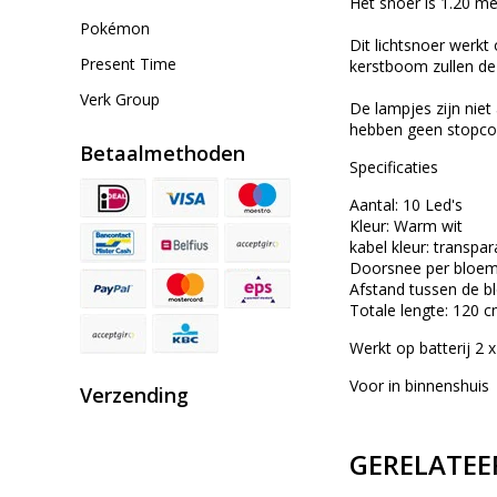
Het snoer is 1.20 m
Pokémon
Dit lichtsnoer werkt
Present Time
kerstboom zullen deze
Verk Group
De lampjes zijn niet
hebben geen stopcon
Betaalmethoden
Specificaties
Aantal: 10 Led's
Kleur: Warm wit
kabel kleur: transpar
Doorsnee per bloem:
Afstand tussen de b
Totale lengte: 120 c
Werkt op batterij 2 x 
Voor in binnenshuis
Verzending
GERELATEE