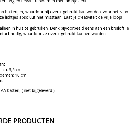
eter lang en bevat 10 bloemen met lampjes erin.
 op batterijen, waardoor hij overal gebruikt kan worden; voor het raam 
 lichtjes absoluut niet misstaan. Laat je creativiteit de vrije loop!
 alleen in huis te gebruiken. Denk bijvoorbeeld eens aan een bruiloft
tact nodig, waardoor ze overal gebruikt kunnen worden!
ant
 ca. 3,5 cm.
loemen: 10 cm.
m.
AA batterij ( niet bijgeleverd )
RDE PRODUCTEN