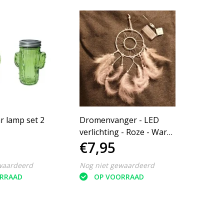
r lamp set 2
Dromenvanger - LED
Led Ka
verlichting - Roze - Warm
Stomp 
€7,95
€4,
white - 15 CM
16 x 1
waardeerd
Nog niet gewaardeerd
Nog ni
RRAAD
OP VOORRAAD
O