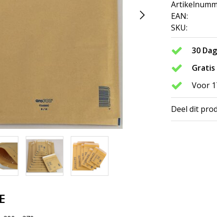
Artikelnumm
EAN:
SKU:
30 Da
Gratis
Voor 1
Deel dit pro
E