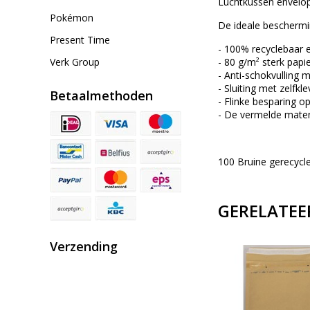
Luchtkussen envelo
Pokémon
De ideale beschermi
Present Time
- 100% recyclebaar 
Verk Group
- 80 g/m² sterk papie
- Anti-schokvulling m
- Sluiting met zelfkl
Betaalmethoden
- Flinke besparing o
- De vermelde maten
100 Bruine gerecycl
GERELATEE
Verzending