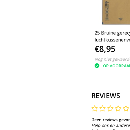
25 Bruine gerec
luchtkussenenv
€8,95
- Formaat 8 / H -
Cm
Nog niet gewaard
OP VOORRAA
REVIEWS
Geen reviews gevo
Help ons en andere 