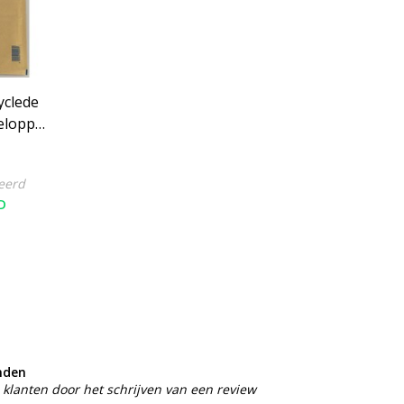
yclede
eloppen
 24 x 35
eerd
D
nden
klanten door het schrijven van een review