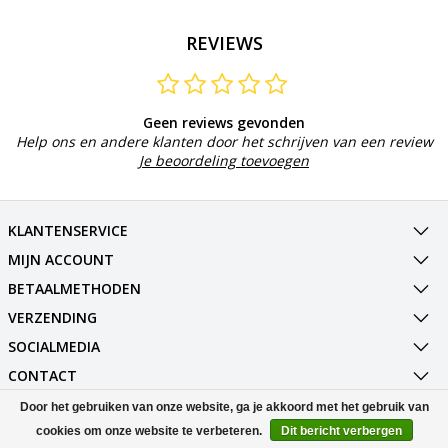
REVIEWS
Geen reviews gevonden
Help ons en andere klanten door het schrijven van een review
Je beoordeling toevoegen
KLANTENSERVICE
MIJN ACCOUNT
BETAALMETHODEN
VERZENDING
SOCIALMEDIA
CONTACT
Door het gebruiken van onze website, ga je akkoord met het gebruik van
© Copyright 2026 Best Deals Online BV Powered by
Lightspeed
cookies om onze website te verbeteren.
Dit bericht verbergen