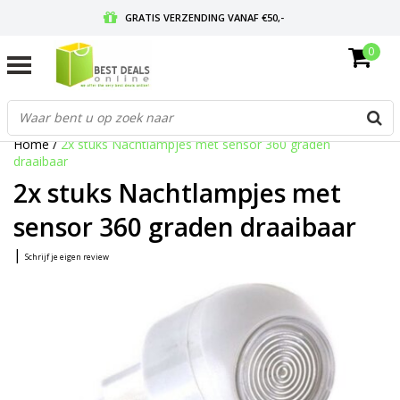
GRATIS VERZENDING VANAF €50,-
0
VOOR 17:00 BESTELD, MORGEN IN HUIS
GRATIS RETOURNEREN EN 30 DAGEN BEDENKTIJD
Home
/
2x stuks Nachtlampjes met sensor 360 graden
draaibaar
2x stuks Nachtlampjes met
sensor 360 graden draaibaar
|
Schrijf je eigen review