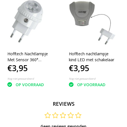
Hofftech Nachtlampje
Hofftech nachtlampje
Met Sensor 360°
kind LED met schakelaar
€3,95
€3,95
Draaibaar
Nog niet gewaardeerd
Nog niet gewaardeerd
OP VOORRAAD
OP VOORRAAD
REVIEWS
Geen reviews gevonden