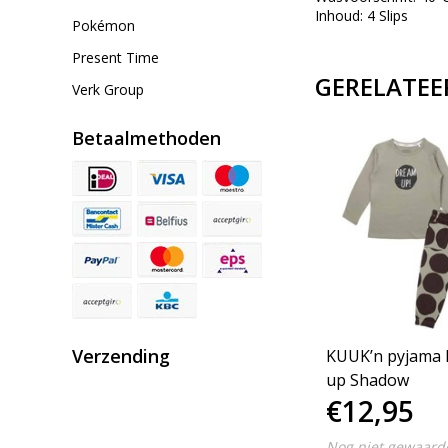
Inhoud: 4 Slips
Pokémon
Present Time
GERELATEE
Verk Group
Betaalmethoden
Verzending
e
Wasfakkels - Tuinfakkels
KUUK’n pyjama
- Geurfakkels - Groene
up Shadow
€6,95
€12,95
Appel - 3 stuks
Nog niet gewaardeerd
Nog niet gewaard