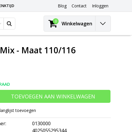
ENKTIJD
Blog
Contact
Inloggen
0
Winkelwagen
- Mix - Maat 110/116
RAAD
TOEVOEGEN AAN WINKELWAGEN
langlijst toevoegen
er:
0130000
4025055295344