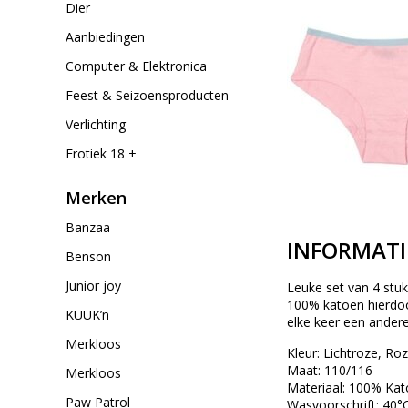
Dier
Aanbiedingen
Computer & Elektronica
Feest & Seizoensproducten
Verlichting
Erotiek 18 +
Merken
Banzaa
INFORMATI
Benson
Junior joy
Leuke set van 4 stuk
100% katoen hierdoor
KUUK’n
elke keer een andere 
Merkloos
Kleur: Lichtroze, Ro
Maat: 110/116
Merkloos
Materiaal: 100% Ka
Paw Patrol
Wasvoorschrift: 40°