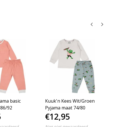
ama basic
Kuuk'n Kees Wit/Groen
KUUK’
 86/92
Pyjama maat 74/80
62/68
5
€12,95
€12
waardeerd
Nog niet gewaardeerd
Nog ni