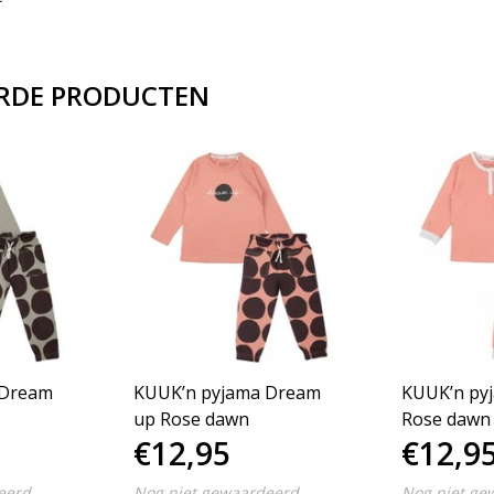
RDE PRODUCTEN
 Dream
KUUK’n pyjama Dream
KUUK’n pyj
up Rose dawn
Rose dawn
€12,95
€12,9
eerd
Nog niet gewaardeerd
Nog niet ge