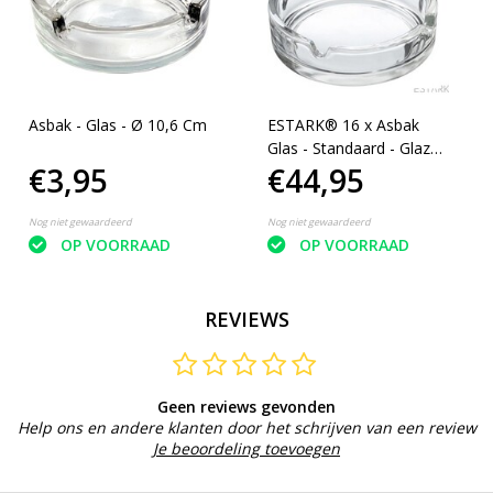
Asbak - Glas - Ø 10,6 Cm
ESTARK® 16 x Asbak
Glas - Standaard - Glazen
€3,95
€44,95
Asbakken - Ashtray -
Horeca - Café - 9 cm -
Tafel Asbak - 16 STUKS
Nog niet gewaardeerd
Nog niet gewaardeerd
OP VOORRAAD
OP VOORRAAD
REVIEWS
Geen reviews gevonden
Help ons en andere klanten door het schrijven van een review
Je beoordeling toevoegen