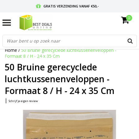
GRATIS VERZENDING VANAF €50,-
0
VOOR 17:00 BESTELD, MORGEN IN HUIS
GRATIS RETOURNEREN EN 30 DAGEN BEDENKTIJD
Home
/
50 Bruine gerecyclede luchtkussenenveloppen -
Formaat 8 / H - 24 x 35 Cm
50 Bruine gerecyclede
luchtkussenenveloppen -
Formaat 8 / H - 24 x 35 Cm
|
Schrijf je eigen review