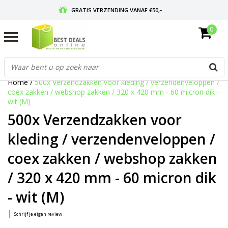
GRATIS VERZENDING VANAF €50,-
0
VOOR 17:00 BESTELD, MORGEN IN HUIS
GRATIS RETOURNEREN EN 30 DAGEN BEDENKTIJD
Home
/
500x Verzendzakken voor kleding / verzendenveloppen /
coex zakken / webshop zakken / 320 x 420 mm - 60 micron dik -
wit (M)
500x Verzendzakken voor
kleding / verzendenveloppen /
coex zakken / webshop zakken
/ 320 x 420 mm - 60 micron dik
- wit (M)
|
Schrijf je eigen review