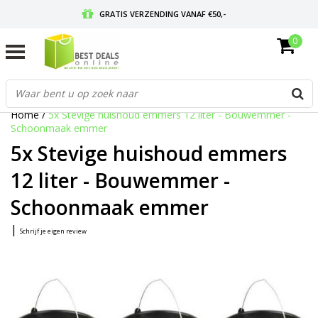
GRATIS VERZENDING VANAF €50,-
0
VOOR 17:00 BESTELD, MORGEN IN HUIS
GRATIS RETOURNEREN EN 30 DAGEN BEDENKTIJD
Home
/
5x Stevige huishoud emmers 12 liter - Bouwemmer -
Schoonmaak emmer
5x Stevige huishoud emmers
12 liter - Bouwemmer -
Schoonmaak emmer
|
Schrijf je eigen review