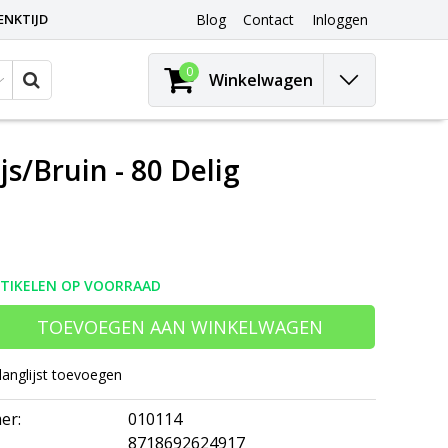
ENKTIJD
Blog
Contact
Inloggen
0
Winkelwagen
ijs/Bruin - 80 Delig
RTIKELEN OP VOORRAAD
TOEVOEGEN AAN WINKELWAGEN
langlijst toevoegen
er:
010114
8718692624917