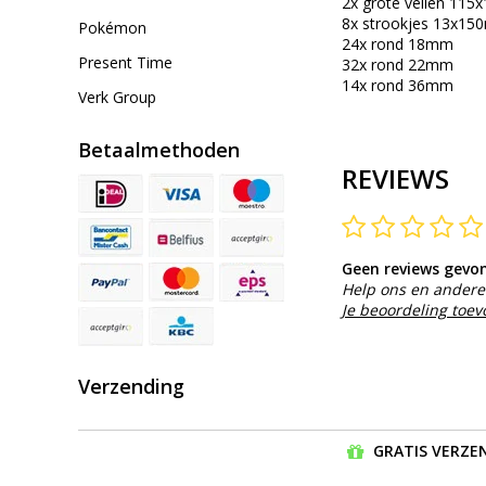
2x grote vellen 11
8x strookjes 13x1
Pokémon
24x rond 18mm
Present Time
32x rond 22mm
14x rond 36mm
Verk Group
Betaalmethoden
REVIEWS
Geen reviews gevo
Help ons en andere 
Je beoordeling toe
Verzending
GRATIS VERZEN