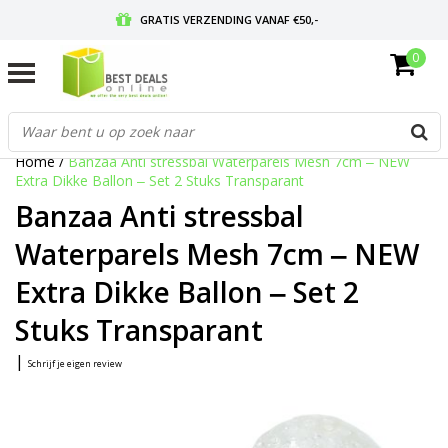
GRATIS VERZENDING VANAF €50,-
0
VOOR 17:00 BESTELD, MORGEN IN HUIS
GRATIS RETOURNEREN EN 30 DAGEN BEDENKTIJD
Home
/
Banzaa Anti stressbal Waterparels Mesh 7cm ‒ NEW
Extra Dikke Ballon ‒ Set 2 Stuks Transparant
Banzaa Anti stressbal
Waterparels Mesh 7cm ‒ NEW
Extra Dikke Ballon ‒ Set 2
Stuks Transparant
|
Schrijf je eigen review