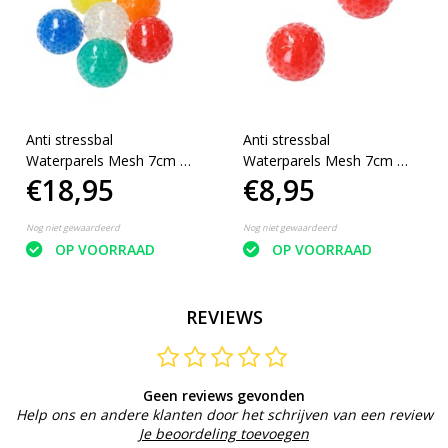
Anti stressbal
Anti stressbal
Waterparels Mesh 7cm ‒
Waterparels Mesh 7cm ‒
€18,95
€8,95
Mega super pack 6 stuks
NEW Extra Dikke Ballon
‒ Multicolour
‒ Set 2 Stuks Rood
Nog niet gewaardeerd
Nog niet gewaardeerd
OP VOORRAAD
OP VOORRAAD
REVIEWS
Geen reviews gevonden
Help ons en andere klanten door het schrijven van een review
Je beoordeling toevoegen