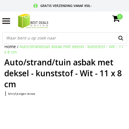
GRATIS VERZENDING VANAF €50,-
0
VOOR 17:00 BESTELD, MORGEN IN HUIS
GRATIS RETOURNEREN EN 30 DAGEN BEDENKTIJD
Home
/
Auto/strand/tuin asbak met deksel - kunststof - Wit - 11
x 8 cm
Auto/strand/tuin asbak met
deksel - kunststof - Wit - 11 x 8
cm
|
Schrijf je eigen review