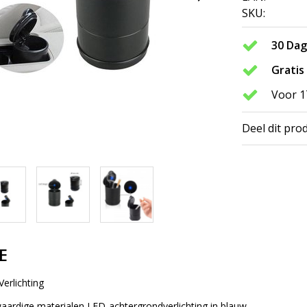
SKU:
30 Da
Gratis
Voor 1
Deel dit pro
E
erlichting
rdige materialen LED-achtergrondverlichting in blauw