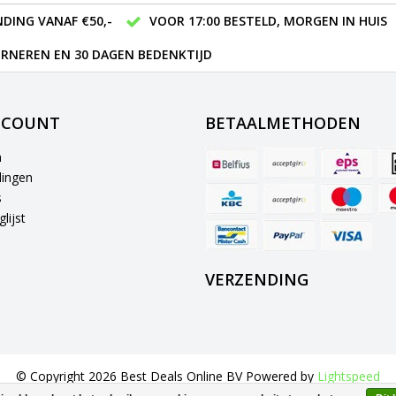
DING VANAF €50,-
VOOR 17:00 BESTELD, MORGEN IN HUIS
RNEREN EN 30 DAGEN BEDENKTIJD
CCOUNT
BETAALMETHODEN
n
lingen
s
lijst
VERZENDING
© Copyright 2026 Best Deals Online BV Powered by
Lightspeed
All rights reserved by
InStijl Media