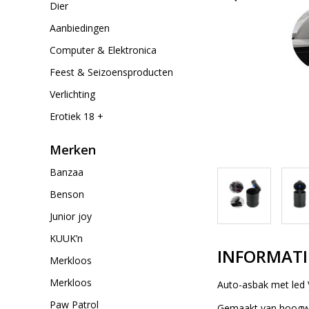
Dier
Aanbiedingen
Computer & Elektronica
Feest & Seizoensproducten
Verlichting
Erotiek 18 +
Merken
Banzaa
Benson
Junior joy
KUUK’n
INFORMATI
Merkloos
Merkloos
Auto-asbak met led V
Paw Patrol
Gemaakt van hoogwaa