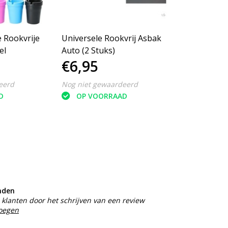
 Rookvrije
Universele Rookvrij Asbak
el
Auto (2 Stuks)
€6,95
eerd
Nog niet gewaardeerd
D
OP VOORRAAD
nden
klanten door het schrijven van een review
voegen