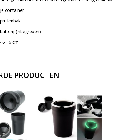
je container
 prullenbak
atterij (inbegrepen)
x 6 , 6 cm
RDE PRODUCTEN