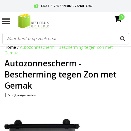
GRATIS VERZENDING VANAF €50,-
0
VOOR 17:00 BESTELD, MORGEN IN HUIS
GRATIS RETOURNEREN EN 30 DAGEN BEDENKTIJD
Home
/
Autozonnescherm - Bescherming tegen Zon met
Gemak
Autozonnescherm -
Bescherming tegen Zon met
Gemak
|
Schrijf je eigen review