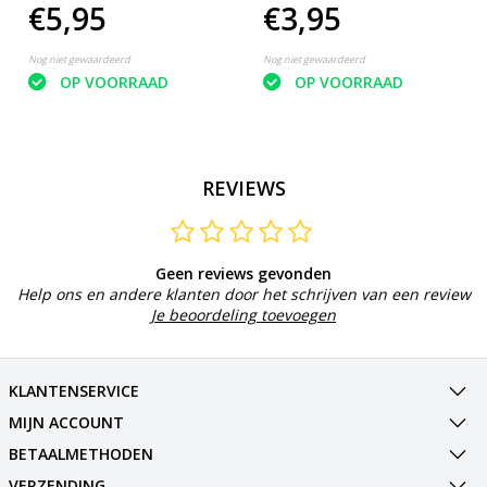
€5,95
€3,95
repareren -
Bandenreparatiekit - Fiets
Nog niet gewaardeerd
Nog niet gewaardeerd
OP VOORRAAD
OP VOORRAAD
REVIEWS
Geen reviews gevonden
Help ons en andere klanten door het schrijven van een review
Je beoordeling toevoegen
KLANTENSERVICE
MIJN ACCOUNT
BETAALMETHODEN
VERZENDING