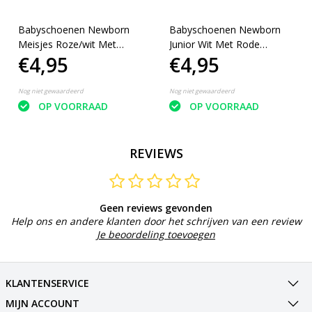
Babyschoenen Newborn
Babyschoenen Newborn
Meisjes Roze/wit Met
Junior Wit Met Rode
€4,95
€4,95
Kant
Ruitjes
Nog niet gewaardeerd
Nog niet gewaardeerd
OP VOORRAAD
OP VOORRAAD
REVIEWS
Geen reviews gevonden
Help ons en andere klanten door het schrijven van een review
Je beoordeling toevoegen
KLANTENSERVICE
MIJN ACCOUNT