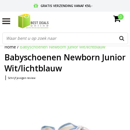
GRATIS VERZENDING VANAF €50,-
0
VOOR 17:00 BESTELD, MORGEN IN HUIS
GRATIS RETOURNEREN EN 30 DAGEN BEDENKTIJD
Home
/
Babyschoenen Newborn Junior Wit/lichtblauw
Babyschoenen Newborn Junior
Wit/lichtblauw
|
Schrijf je eigen review