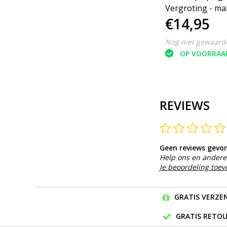
Vergroting - m
€14,95
spiegel - 360 G
Verstelbare Sch
Nog niet gewaard
Ronde Spiegel 
OP VOORRAA
Design - Chroo
Afwerking - Idea
Badkamer en S
REVIEWS
Geen reviews gevo
Help ons en andere 
Je beoordeling toe
GRATIS VERZEN
GRATIS RETOU