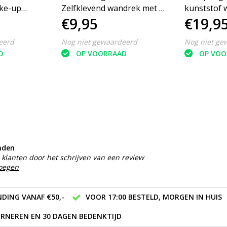
ake-up
Zelfklevend wandrek met 6
kunststof
€9,95
€19,9
raden
haakjes - Ophangrek haak
deksel Arne
eerspiegel -
-Zwart - Set van 2
eerd
Nog niet gewaardeerd
Nog niet ge
met Modern
D
OP VOORRAAD
OP VOO
m
al voor
laapkamer
nden
klanten door het schrijven van een review
voegen
DING VANAF €50,-
VOOR 17:00 BESTELD, MORGEN IN HUIS
RNEREN EN 30 DAGEN BEDENKTIJD