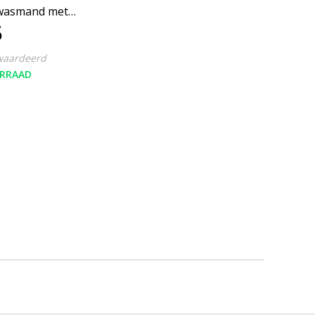
 wasmand met
5
 blauw 57 Liter
waardeerd
RRAAD