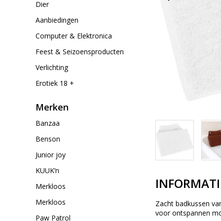
Dier
Aanbiedingen
Computer & Elektronica
Feest & Seizoensproducten
Verlichting
Erotiek 18 +
Merken
Banzaa
Benson
Junior joy
KUUK’n
INFORMATI
Merkloos
Merkloos
Zacht badkussen van
voor ontspannen mom
Paw Patrol