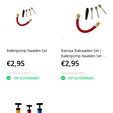
Ballenpomp Naalden Set
Banzaa Balnaalden Set /
Ballenpomp Naalden Set -
€2,95
€2,95
3 naalden - opzetstuk -
flexibele slang
Nog niet gewaardeerd
Nog niet gewaardeerd
OP VOORRAAD
OP VOORRAAD