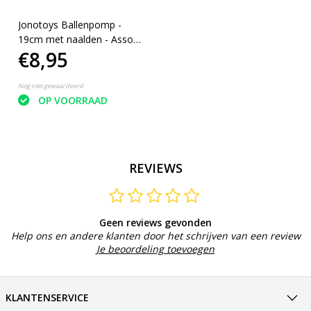
Jonotoys Ballenpomp -
19cm met naalden - Assorti
€8,95
kleur
Nog niet gewaardeerd
OP VOORRAAD
REVIEWS
Geen reviews gevonden
Help ons en andere klanten door het schrijven van een review
Je beoordeling toevoegen
KLANTENSERVICE