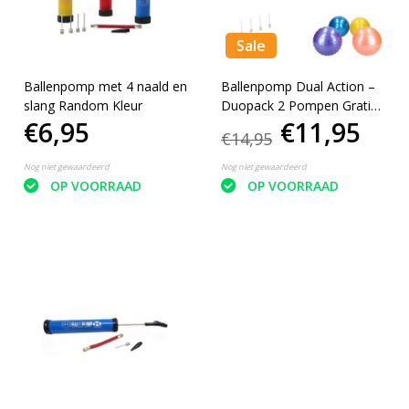
Sale
Ballenpomp met 4 naald en
Ballenpomp Dual Action –
slang Random Kleur
Duopack 2 Pompen Gratis
€6,95
€11,95
Bal & 6 Naalden
€14,95
Nog niet gewaardeerd
Nog niet gewaardeerd
OP VOORRAAD
OP VOORRAAD