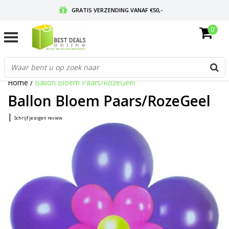
GRATIS VERZENDING VANAF €50,-
0
VOOR 17:00 BESTELD, MORGEN IN HUIS
GRATIS RETOURNEREN EN 30 DAGEN BEDENKTIJD
Home
/
Ballon Bloem Paars/RozeGeel
Ballon Bloem Paars/RozeGeel
|
Schrijf je eigen review