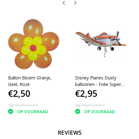
Ballon Bloem Oranje,
Disney Planes Dusty
Geel, Roze
ballonnen - Folie Super
€2,50
€2,95
Shape - Vliegtuig - Ballon
- 43 x 76 cm
Nog niet gewaardeerd
Nog niet gewaardeerd
OP VOORRAAD
OP VOORRAAD
REVIEWS