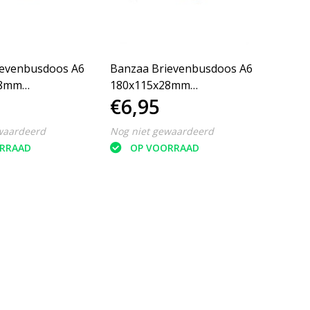
ievenbusdoos A6
Banzaa Brievenbusdoos A6
28mm
180x115x28mm
€6,95
en Extra Lock
Verzenddozen Extra Lock
25 Stuks Bruin
waardeerd
Nog niet gewaardeerd
RRAAD
OP VOORRAAD