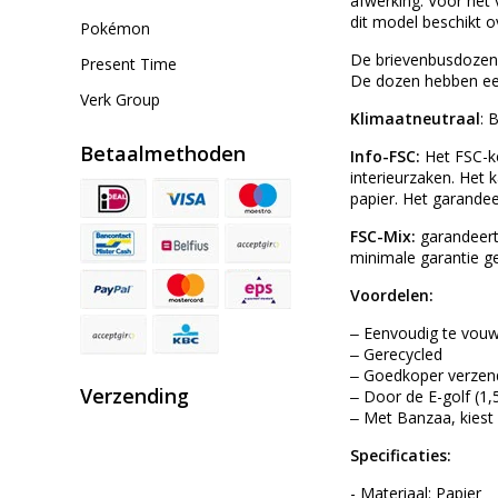
afwerking. Voor het 
dit model beschikt o
Pokémon
De brievenbusdozen 
Present Time
De dozen hebben een 
Verk Group
Klimaatneutraal
: 
Betaalmethoden
Info-FSC:
Het FSC-k
interieurzaken. Het 
papier. Het garandee
FSC-Mix:
garandeert
minimale garantie ge
Voordelen:
‒ Eenvoudig te vouw
‒ Gerecycled
‒ Goedkoper verzend
Verzending
‒ Door de E-golf (1
‒ Met Banzaa, kiest u
Specificaties:
- Materiaal: Papier