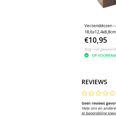
Verzenddozen ‒
18,6x12,4x8,8cm
€10,95
Gerecycled kart
Nog niet gewaard
OP VOORRAA
REVIEWS
Geen reviews gevo
Help ons en andere 
Je beoordeling toe