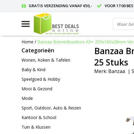
GRATIS VERZENDING VANAF €50,-
VOOR 17:00 BE
Home
/
Banzaa Brievenbusdoos A5+ 255x160x28mm Verz
Banzaa B
Categorieën
25 Stuks
Wonen, Koken & Tafelen
Baby & Kind
Merk:
Banzaa
|
S
Speelgoed & Hobby
Mooi & Gezond
Mode
Sport, Outdoor, Auto & Reizen
Kantoor & School
Tuin & Klussen