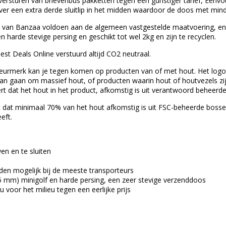
versturen van brievenbus pakketten tegen een gunstiger tarief, Eenvo
ver een extra derde sluitlip in het midden waardoor de doos met mind
van Banzaa voldoen aan de algemeen vastgestelde maatvoering, en z
harde stevige persing en geschikt tot wel 2kg en zijn te recyclen.
Best Deals Online verstuurd altijd CO2 neutraal.
eurmerk kan je tegen komen op producten van of met hout. Het logo is
kan gaan om massief hout, of producten waarin hout of houtvezels zij
rt dat het hout in het product, afkomstig is uit verantwoord beheerd
 dat minimaal 70% van het hout afkomstig is uit FSC-beheerde bossen
eft.
en en te sluiten
en mogelijk bij de meeste transporteurs
,5 mm) minigolf en harde persing, een zeer stevige verzenddoos
 voor het milieu tegen een eerlijke prijs