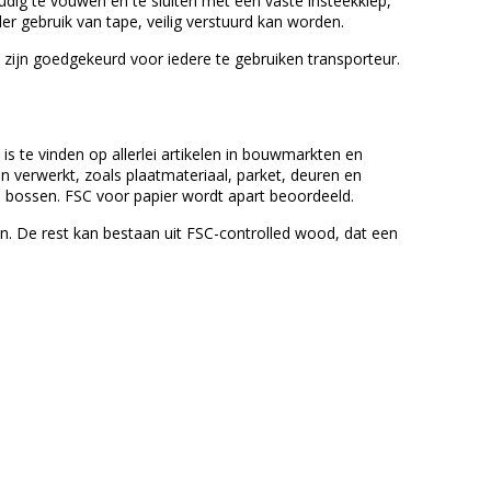
udig te vouwen en te sluiten met een vaste insteekklep,
er gebruik van tape, veilig verstuurd kan worden.
ijn goedgekeurd voor iedere te gebruiken transporteur.
 te vinden op allerlei artikelen in bouwmarkten en
n verwerkt, zoals plaatmateriaal, parket, deuren en
e bossen. FSC voor papier wordt apart beoordeeld.
. De rest kan bestaan uit FSC-controlled wood, dat een