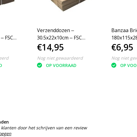
Verzenddozen ‒
Banzaa Br
 ‒ FSC
30.5x22x10cm ‒ FSC
180x115x
€14,95
€6,95
on 25 dozen
Gerecycled karton 25 dozen
Verzenddoz
25 Stuks
eerd
Nog niet gewaardeerd
Nog niet ge
D
OP VOORRAAD
OP VOO
nden
klanten door het schrijven van een review
voegen