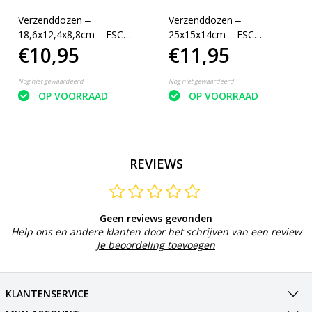
Verzenddozen ‒
Verzenddozen ‒
18,6x12,4x8,8cm ‒ FSC
25x15x14cm ‒ FSC
€10,95
€11,95
Gerecycled karton 25
Gerecycled karton 25
dozen
dozen
Nog niet gewaardeerd
Nog niet gewaardeerd
OP VOORRAAD
OP VOORRAAD
REVIEWS
Geen reviews gevonden
Help ons en andere klanten door het schrijven van een review
Je beoordeling toevoegen
KLANTENSERVICE