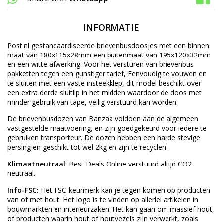
INFORMATIE
Post.nl gestandaardiseerde brievenbusdoosjes met een binnen
maat van 180x115x28mm een buitenmaat van 195x120x32mm
en een witte afwerking. Voor het versturen van brievenbus
pakketten tegen een gunstiger tarief, Eenvoudig te vouwen en
te sluiten met een vaste insteekklep, dit model beschikt over
een extra derde sluitlip in het midden waardoor de doos met
minder gebruik van tape, veilig verstuurd kan worden.
De brievenbusdozen van Banzaa voldoen aan de algemeen
vastgestelde maatvoering, en zijn goedgekeurd voor iedere te
gebruiken transporteur. De dozen hebben een harde stevige
persing en geschikt tot wel 2kg en zijn te recyclen.
Klimaatneutraal
: Best Deals Online verstuurd altijd CO2
neutraal.
Info-FSC:
Het FSC-keurmerk kan je tegen komen op producten
van of met hout. Het logo is te vinden op allerlei artikelen in
bouwmarkten en interieurzaken. Het kan gaan om massief hout,
of producten waarin hout of houtvezels zijn verwerkt, zoals