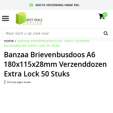
GRATIS VERZENDING VANAF €50,-
0
VOOR 17:00 BESTELD, MORGEN IN HUIS
GRATIS RETOURNEREN EN 30 DAGEN BEDENKTIJD
Home
/
Banzaa Brievenbusdoos A6 180x115x28mm
Verzenddozen Extra Lock 50 Stuks
Banzaa Brievenbusdoos A6
180x115x28mm Verzenddozen
Extra Lock 50 Stuks
|
Schrijf je eigen review