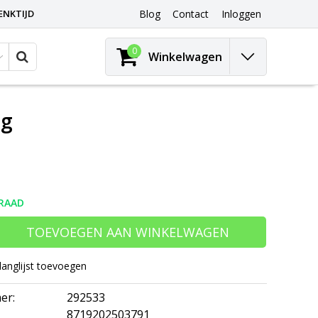
ENKTIJD
Blog
Contact
Inloggen
0
Winkelwagen
ig
RAAD
TOEVOEGEN AAN WINKELWAGEN
langlijst toevoegen
er:
292533
8719202503791