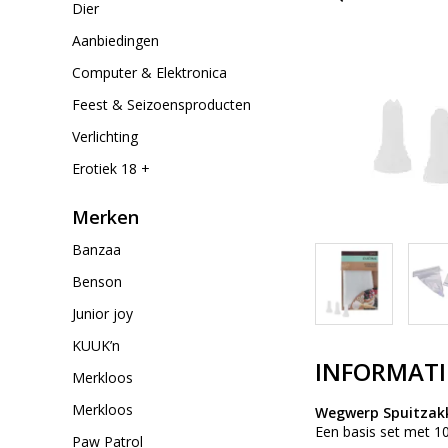
Dier
Aanbiedingen
Computer & Elektronica
Feest & Seizoensproducten
Verlichting
Erotiek 18 +
Merken
Banzaa
Benson
Junior joy
KUUK’n
INFORMATI
Merkloos
Merkloos
Wegwerp Spuitzakk
Een basis set met 10
Paw Patrol