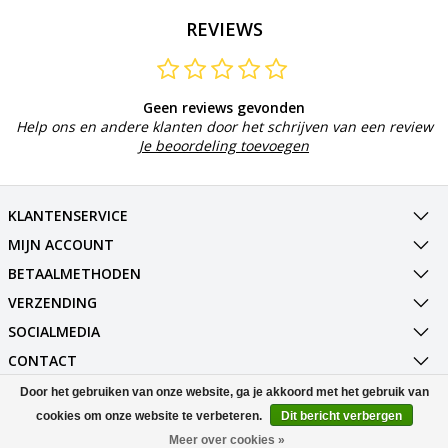
REVIEWS
Geen reviews gevonden
Help ons en andere klanten door het schrijven van een review
Je beoordeling toevoegen
KLANTENSERVICE
MIJN ACCOUNT
BETAALMETHODEN
VERZENDING
SOCIALMEDIA
CONTACT
Door het gebruiken van onze website, ga je akkoord met het gebruik van
© Copyright 2026 Best Deals Online BV Powered by
Lightspeed
cookies om onze website te verbeteren.
Dit bericht verbergen
All rights reserved by
InStijl Media
Meer over cookies »