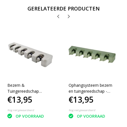
GERELATEERDE PRODUCTEN
Bezem &
Ophangsysteem bezem
Tuingereedschap
en tuingereedschap -
€13,95
€13,95
Ophangsysteem -
Bezemhouder voor 5
Wandhouder Tuin
stelen - Wandhouder -
Gereedschapshouder -
Gereedschapshouder
Nog niet gewaardeerd
Nog niet gewaardeerd
Tuingereedschapshouder
OP VOORRAAD
OP VOORRAAD