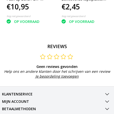
€10,95
€2,45
Zelfklevende Plak BH -
Tepelstickers - Bh
Zonder Beugel en Zonder
accessoires - 10 stuks
Bandjes - Cupmaat A
Nog niet gewaardeerd
Nog niet gewaardeerd
OP VOORRAAD
OP VOORRAAD
REVIEWS
Geen reviews gevonden
Help ons en andere klanten door het schrijven van een review
Je beoordeling toevoegen
KLANTENSERVICE
MIJN ACCOUNT
BETAALMETHODEN