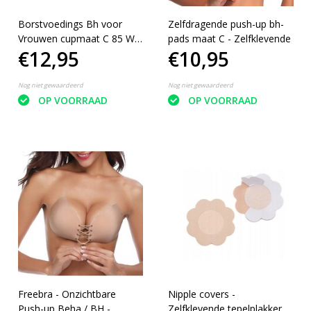
Borstvoedings Bh voor
Zelfdragende push-up bh-
Vrouwen cupmaat C 85 Wit
pads maat C - Zelfklevende
€12,95
€10,95
| Beugelloze BH | Comfort
Bra | BH Dames |
Comfort Top
Nog niet gewaardeerd
Nog niet gewaardeerd
OP VOORRAAD
OP VOORRAAD
Freebra - Onzichtbare
Nipple covers -
Push-up Beha / BH -
Zelfklevende tepelplakkers -