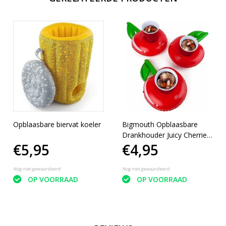
Opblaasbare biervat koeler
Bigmouth Opblaasbare
Drankhouder Juicy Cherries
€5,95
€4,95
3-pack
Nog niet gewaardeerd
Nog niet gewaardeerd
OP VOORRAAD
OP VOORRAAD