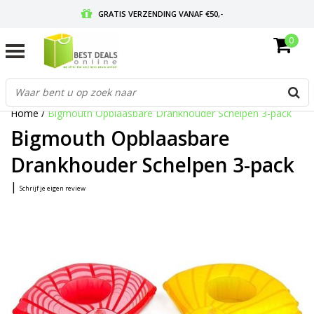
GRATIS VERZENDING VANAF €50,-
0
VOOR 17:00 BESTELD, MORGEN IN HUIS
GRATIS RETOURNEREN EN 30 DAGEN BEDENKTIJD
Home
/
Bigmouth Opblaasbare Drankhouder Schelpen 3-pack
Bigmouth Opblaasbare
Drankhouder Schelpen 3-pack
|
Schrijf je eigen review