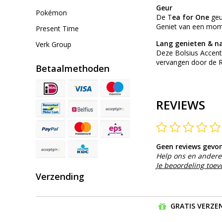
Geur
Pokémon
De T
ea for One
geu
Geniet van een moment
Present Time
Lang genieten & na
Verk Group
Deze Bolsius Accents
vervangen door de Re
Betaalmethoden
REVIEWS
Geen reviews gevo
Help ons en andere 
Je beoordeling toe
Verzending
GRATIS VERZEN