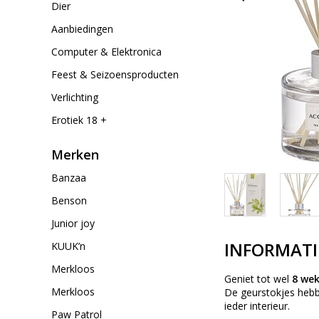
Dier
Aanbiedingen
Computer & Elektronica
Feest & Seizoensproducten
Verlichting
Erotiek 18 +
Merken
Banzaa
Benson
Junior joy
INFORMATI
KUUK’n
Merkloos
Geniet tot wel
8 we
Merkloos
De geurstokjes heb
ieder interieur.
Paw Patrol