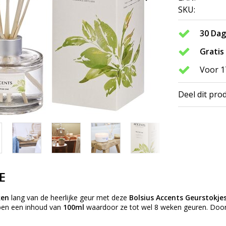
SKU:
30 Da
Gratis
Voor 1
Deel dit pro
E
ken
lang van de heerlijke geur met deze
Bolsius Accents Geurstokje
ben een inhoud van
100ml
waardoor ze tot wel 8 weken geuren. Door