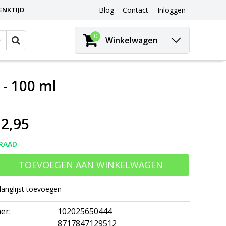
ENKTIJD
Blog
Contact
Inloggen
0
Winkelwagen
 - 100 ml
2,95
RAAD
TOEVOEGEN AAN WINKELWAGEN
langlijst toevoegen
er:
102025650444
8717847129512