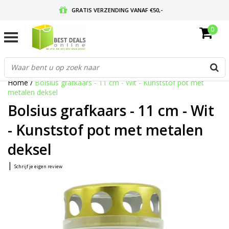
GRATIS VERZENDING VANAF €50,-
0
VOOR 17:00 BESTELD, MORGEN IN HUIS
GRATIS RETOURNEREN EN 30 DAGEN BEDENKTIJD
Home
/
Bolsius grafkaars - 11 cm - Wit - Kunststof pot met
metalen deksel
Bolsius grafkaars - 11 cm - Wit
- Kunststof pot met metalen
deksel
|
Schrijf je eigen review