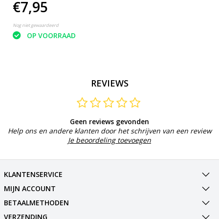
€7,95
- Rood - Set van 2
Nog niet gewaardeerd
OP VOORRAAD
REVIEWS
Geen reviews gevonden
Help ons en andere klanten door het schrijven van een review
Je beoordeling toevoegen
KLANTENSERVICE
MIJN ACCOUNT
BETAALMETHODEN
VERZENDING