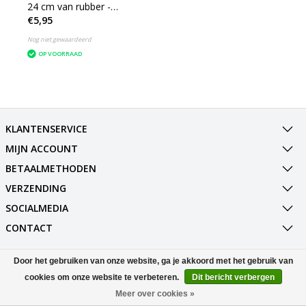
24 cm van rubber -
€5,95
Afwassen -
Schoonmaken
Nog niet gewaardeerd
OP VOORRAAD
KLANTENSERVICE
MIJN ACCOUNT
BETAALMETHODEN
VERZENDING
SOCIALMEDIA
CONTACT
Door het gebruiken van onze website, ga je akkoord met het gebruik van
© Copyright 2026 Best Deals Online BV Powered by
Lightspeed
All rights reserved by
InStijl Media
cookies om onze website te verbeteren.
Dit bericht verbergen
Meer over cookies »