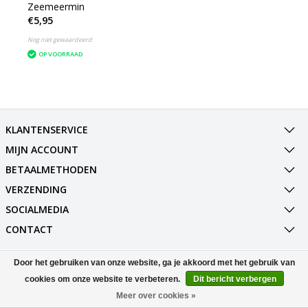
Zeemeermin
€5,95
Nog niet gewaardeerd
OP VOORRAAD
KLANTENSERVICE
MIJN ACCOUNT
BETAALMETHODEN
VERZENDING
SOCIALMEDIA
CONTACT
Door het gebruiken van onze website, ga je akkoord met het gebruik van
© Copyright 2026 Best Deals Online BV Powered by
Lightspeed
All rights reserved by
InStijl Media
cookies om onze website te verbeteren.
Dit bericht verbergen
Meer over cookies »