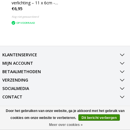
verlichting – 11 x 6cm -
€6,95
Asbak voor in de Auto -
Goud
Nog niet gewaardeerd
OP VOORRAAD
KLANTENSERVICE
MIJN ACCOUNT
BETAALMETHODEN
VERZENDING
SOCIALMEDIA
CONTACT
Door het gebruiken van onze website, ga je akkoord met het gebruik van
© Copyright 2026 Best Deals Online BV Powered by
Lightspeed
All rights reserved by
InStijl Media
cookies om onze website te verbeteren.
Dit bericht verbergen
Meer over cookies »