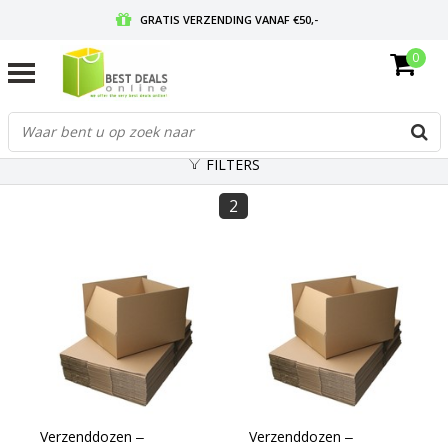
GRATIS VERZENDING VANAF €50,-
0
VOOR 17:00 BESTELD, MORGEN IN HUIS
GRATIS RETOURNEREN EN 30 DAGEN BEDENKTIJD
FILTERS
2
Verzenddozen ‒
Verzenddozen ‒