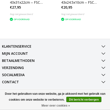
43x31x22cm ‒ FSC
43x24.5x10cm ‒ FSC
€27,95
€20,95
Gerecycled karton 25
Gerecycled karton 25
dozen
dozen
Nog niet gewaardeerd
Nog niet gewaardeerd
OP VOORRAAD
OP VOORRAAD
KLANTENSERVICE
MIJN ACCOUNT
BETAALMETHODEN
VERZENDING
SOCIALMEDIA
CONTACT
Door het gebruiken van onze website, ga je akkoord met het gebruik van
© Copyright 2026 Best Deals Online BV Powered by
Lightspeed
All rights reserved by
InStijl Media
cookies om onze website te verbeteren.
Dit bericht verbergen
Meer over cookies »