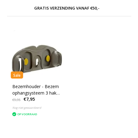
GRATIS VERZENDING VANAF €50,-
Sale
Bezemhouder - Bezem
ophangsysteem 3 haken
€7,95
- Grijs
€9,95
Nog niet gewaardeerd
OP VOORRAAD