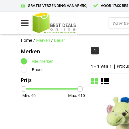
GRATIS VERZENDING VANAF €50,-
VOOR 17:00 BE
Home
/
Merken
/
Bauer
1
Merken
Alle merken
1 - 1 Van 1
| Produ
Bauer
Prijs
Min: €
0
Max: €
10