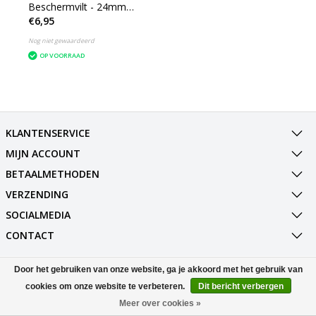
Beschermvilt - 24mm
€6,95
Meubelviltglijders (24
stuks)
Nog niet gewaardeerd
OP VOORRAAD
KLANTENSERVICE
MIJN ACCOUNT
BETAALMETHODEN
VERZENDING
SOCIALMEDIA
CONTACT
Door het gebruiken van onze website, ga je akkoord met het gebruik van
© Copyright 2026 Best Deals Online BV Powered by
Lightspeed
All rights reserved by
InStijl Media
cookies om onze website te verbeteren.
Dit bericht verbergen
Meer over cookies »