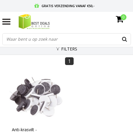
GRATIS VERZENDING VANAF €50,-
0
VOOR 17:00 BESTELD, MORGEN IN HUIS
GRATIS RETOURNEREN EN 30 DAGEN BEDENKTIJD
FILTERS
1
Anti-krasvilt -