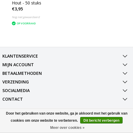
Hout - 50 stuks
€3,95
Nog niet gewaardeerd
OP VOORRAAD
KLANTENSERVICE
MIJN ACCOUNT
BETAALMETHODEN
VERZENDING
SOCIALMEDIA
CONTACT
Door het gebruiken van onze website, ga je akkoord met het gebruik van
© Copyright 2026 Best Deals Online BV Powered by
Lightspeed
All rights reserved by
InStijl Media
cookies om onze website te verbeteren.
Dit bericht verbergen
Meer over cookies »