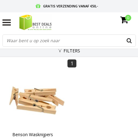
GRATIS VERZENDING VANAF €50,-
0
VOOR 17:00 BESTELD, MORGEN IN HUIS
GRATIS RETOURNEREN EN 30 DAGEN BEDENKTIJD
FILTERS
1
Benson Wasknijpers