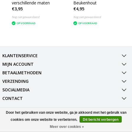
verschillende maten
Beukenhout
€3,95
€4,95
Nog niet gewaardeerd
Nog niet gewaardeerd
OP VOORRAAD
OP VOORRAAD
KLANTENSERVICE
MIJN ACCOUNT
BETAALMETHODEN
VERZENDING
SOCIALMEDIA
CONTACT
Door het gebruiken van onze website, ga je akkoord met het gebruik van
© Copyright 2026 Best Deals Online BV Powered by
Lightspeed
All rights reserved by
InStijl Media
cookies om onze website te verbeteren.
Dit bericht verbergen
Meer over cookies »