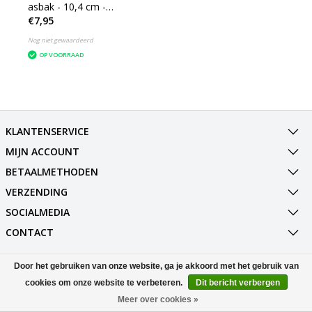
asbak - 10,4 cm -
€7,95
Transparant - 1 Stuks
Nog niet gewaardeerd
OP VOORRAAD
KLANTENSERVICE
MIJN ACCOUNT
BETAALMETHODEN
VERZENDING
SOCIALMEDIA
CONTACT
Door het gebruiken van onze website, ga je akkoord met het gebruik van
© Copyright 2026 Best Deals Online BV Powered by
Lightspeed
All rights reserved by
InStijl Media
cookies om onze website te verbeteren.
Dit bericht verbergen
Meer over cookies »