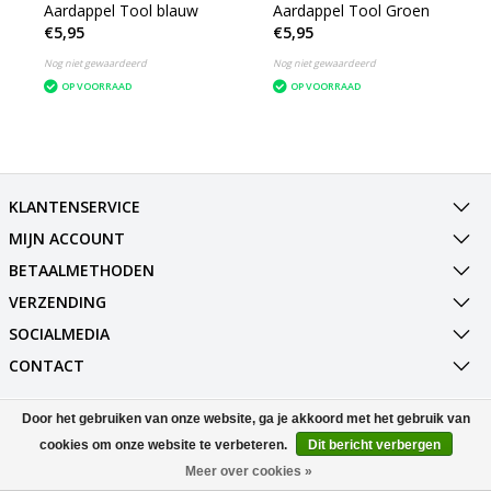
Aardappel Tool blauw
Aardappel Tool Groen
€5,95
€5,95
Nog niet gewaardeerd
Nog niet gewaardeerd
OP VOORRAAD
OP VOORRAAD
KLANTENSERVICE
MIJN ACCOUNT
BETAALMETHODEN
VERZENDING
SOCIALMEDIA
CONTACT
Door het gebruiken van onze website, ga je akkoord met het gebruik van
© Copyright 2026 Best Deals Online BV Powered by
Lightspeed
All rights reserved by
InStijl Media
cookies om onze website te verbeteren.
Dit bericht verbergen
Meer over cookies »