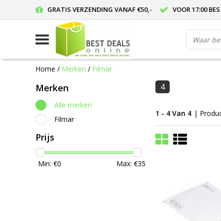
GRATIS VERZENDING VANAF €50,-
VOOR 17:00 BE
Home
/
Merken
/
Filmar
4
Merken
Alle merken
1 - 4 Van 4
| Produ
Filmar
Prijs
Min: €
0
Max: €
35