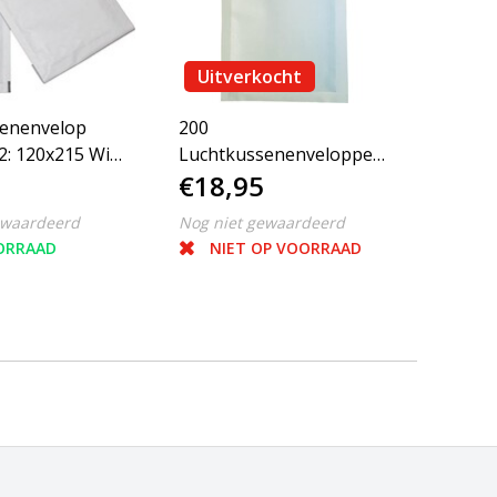
Uitverkocht
enenvelop
200
2: 120x215 Wit
Luchtkussenenveloppen
€18,95
A/11 100x165mm wit
Filmar Classic
ewaardeerd
Nog niet gewaardeerd
ORRAAD
NIET OP VOORRAAD