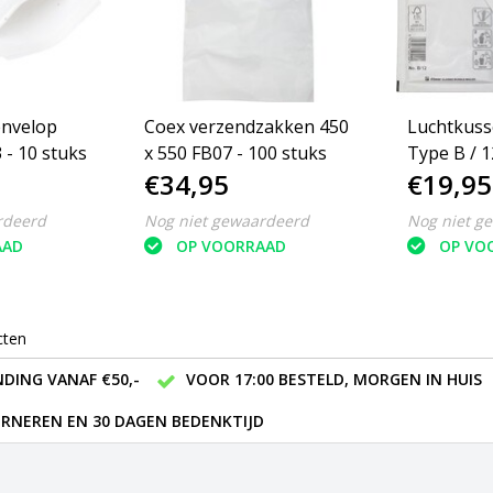
envelop
Coex verzendzakken 450
Luchtkuss
 - 10 stuks
x 550 FB07 - 100 stuks
Type B / 1
€34,95
€19,95
200 Stuks
rdeerd
Nog niet gewaardeerd
Nog niet g
AAD
OP VOORRAAD
OP VO
cten
DING VANAF €50,-
VOOR 17:00 BESTELD, MORGEN IN HUIS
RNEREN EN 30 DAGEN BEDENKTIJD