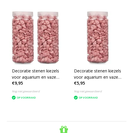
Decoratie stenen kiezels
Decoratie stenen kiezels
voor aquarium en vazen
voor aquarium en vazen
€9,95
€5,95
- 10-20 mm steentjes -
- 10-20 mm steentjes -
Roze - 1400 gram
Roze - 700 gram
Nog niet gewaardeerd
Nog niet gewaardeerd
OP VOORRAAD
OP VOORRAAD